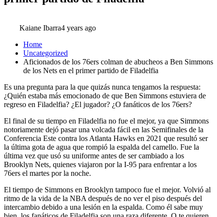
Kaiane Ibarra
4 years ago
Home
Uncategorized
Aficionados de los 76ers colman de abucheos a Ben Simmons
de los Nets en el primer partido de Filadelfia
Es una pregunta para la que quizás nunca tengamos la respuesta:
¿Quién estaba más emocionado de que Ben Simmons estuviera de
regreso en Filadelfia? ¿El jugador? ¿O fanáticos de los 76ers?
El final de su tiempo en Filadelfia no fue el mejor, ya que Simmons
notoriamente dejó pasar una volcada fácil en las Semifinales de la
Conferencia Este contra los Atlanta Hawks en 2021 que resultó ser
la última gota de agua que rompió la espalda del camello. Fue la
última vez que usó su uniforme antes de ser cambiado a los
Brooklyn Nets, quienes viajaron por la I-95 para enfrentar a los
76ers el martes por la noche.
El tiempo de Simmons en Brooklyn tampoco fue el mejor. Volvió al
ritmo de la vida de la NBA después de no ver el piso después del
intercambio debido a una lesión en la espalda. Como él sabe muy
bien, los fanáticos de Filadelfia son una raza diferente. O te quieren