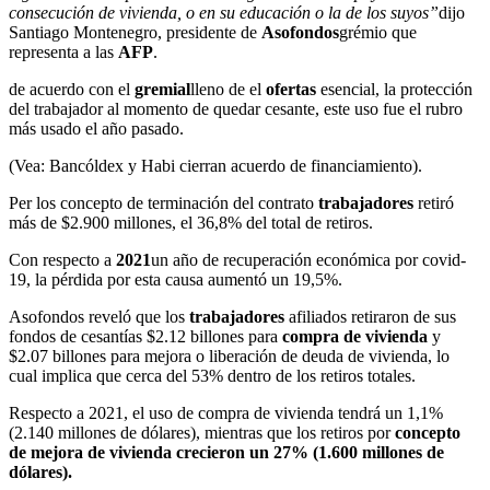
consecución de vivienda, o en su educación o la de los suyos”
dijo
Santiago Montenegro, presidente de
Asofondos
grémio que
representa a las
AFP
.
de acuerdo con el
gremial
lleno de el
ofertas
esencial, la protección
del trabajador al momento de quedar cesante, este uso fue el rubro
más usado el año pasado.
(Vea: Bancóldex y Habi cierran acuerdo de financiamiento).
Per los concepto de terminación del contrato
trabajadores
retiró
más de $2.900 millones, el 36,8% del total de retiros.
Con respecto a
2021
un año de recuperación económica por covid-
19, la pérdida por esta causa aumentó un 19,5%.
Asofondos reveló que los
trabajadores
afiliados retiraron de sus
fondos de cesantías $2.12 billones para
compra de vivienda
y
$2.07 billones para mejora o liberación de deuda de vivienda, lo
cual implica que cerca del 53% dentro de los retiros totales.
Respecto a 2021, el uso de compra de vivienda tendrá un 1,1%
(2.140 millones de dólares), mientras que los retiros por
concepto
de mejora de vivienda crecieron un 27% (1.600 millones de
dólares).