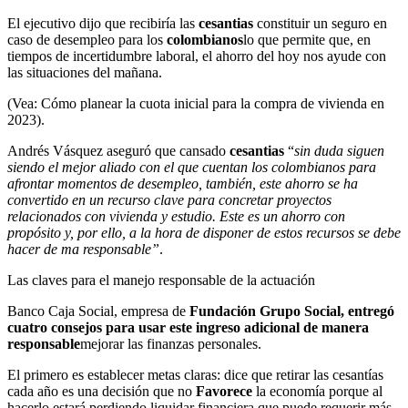
El ejecutivo dijo que recibiría las
cesantias
constituir un seguro en
caso de desempleo para los
colombianos
lo que permite que, en
tiempos de incertidumbre laboral, el ahorro del hoy nos ayude con
las situaciones del mañana.
(Vea: Cómo planear la cuota inicial para la compra de vivienda en
2023).
Andrés Vásquez aseguró que cansado
cesantias
“
sin duda siguen
siendo el mejor aliado con el que cuentan los colombianos para
afrontar momentos de desempleo, también, este ahorro se ha
convertido en un recurso clave para concretar proyectos
relacionados con vivienda y estudio. Este es un ahorro con
propósito y, por ello, a la hora de disponer de estos recursos se debe
hacer de ma responsable”
.
Las claves para el manejo responsable de la actuación
Banco Caja Social, empresa de
Fundación Grupo Social, entregó
cuatro consejos para usar este ingreso adicional de manera
responsable
mejorar las finanzas personales.
El primero es establecer metas claras: dice que retirar las cesantías
cada año es una decisión que no
Favorece
la economía porque al
hacerlo estará perdiendo liquidar financiera que puede requerir más