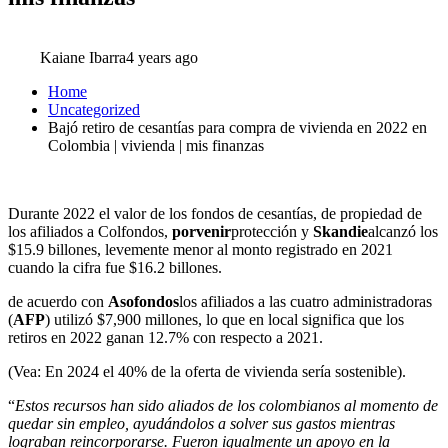
Kaiane Ibarra
4 years ago
Home
Uncategorized
Bajó retiro de cesantías para compra de vivienda en 2022 en
Colombia | vivienda | mis finanzas
Durante 2022 el valor de los fondos de cesantías, de propiedad de
los afiliados a Colfondos,
porvenir
protección y
Skandie
alcanzó los
$15.9 billones, levemente menor al monto registrado en 2021
cuando la cifra fue $16.2 billones.
de acuerdo con
Asofondos
los afiliados a las cuatro administradoras
(
AFP
) utilizó $7,900 millones, lo que en local significa que los
retiros en 2022 ganan 12.7% con respecto a 2021.
(Vea: En 2024 el 40% de la oferta de vivienda sería sostenible).
“
Estos recursos han sido aliados de los colombianos al momento de
quedar sin empleo, ayudándolos a solver sus gastos mientras
lograban reincorporarse. Fueron igualmente un apoyo en la