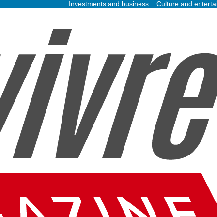
Investments and business
Culture and entert