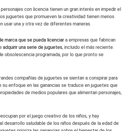
rsonajes con licencia tienen un gran interés en impedir el
. Los juguetes que promueven la creatividad tienen menos
n usar una y otra vez de diferentes maneras.
de marca que se pueda licenciar
a
empresas que fabrican
de
adquirir una serie de juguetes
, incluido el más reciente.
de obsolescencia programada, por lo que pronto se
grandes compañías de juguetes se sientan a conspirar para
ue su enfoque en las ganancias se traduce en juguetes que
propiedades de medios populares que alimentan personajes,
eocupan por el juego creativo de los niños, y hay
l desarrollo saludable de los niños después de la edad de
guetes prioriza las ganancias sobre el bienestar de los