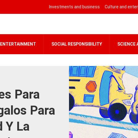
Investments and business
Culture and ente
 ENTERTAINMENT
SOCIAL RESPONSIBILITY
SCIENCE
es Para
galos Para
d Y La