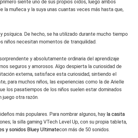
 primero siente uno de sus propios oídos, luego ambos
 de la muñeca y la suya unas cuantas veces más hasta que,
a y psíquica. De hecho, se ha utilizado durante mucho tiempo
los niños necesitan momentos de tranquilidad.
sorprendente y absolutamente ordinaria del aprendizaje
rnos seguros y amorosos. Algo despierta la curiosidad de
itación externa, satisface esta curiosidad, sintiendo el
, para muchos niños, las experiencias como la de Arielle
ue los pasatiempos de los niños suelen estar dominados
n juego otra razón.
videños más populares. Para nombrar algunos, hay
la casita
iones; la silla gaming VTech Level Up, con su propia tableta,
es y sonidos Bluey Ultimate
con más de 50 sonidos.