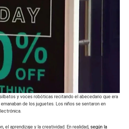
silbatos y voces robóticas recitando el abecedario que era
dad emanaban de los juguetes. Los niños se sentaron en
lectrónica.
ón, el aprendizaje y la creatividad. En realidad,
según la