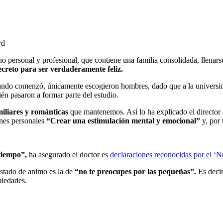
rd
ano personal y profesional, que contiene una familia consolidada, llenars
secreto para ser verdaderamente feliz.
uando comenzó, únicamente escogieron hombres, dado que a la universi
ién pasaron a formar parte del estudio.
miliares y románticas
que mantenemos. Así lo ha explicado el director d
ones personales
“Crear una estimulación mental y emocional”
y, por 
 tiempo”
,
ha asegurado el doctor es
declaraciones reconocidas por el ‘
estado de animo es la de
“no te preocupes por las pequeñas”
.
Es decir
miedades.