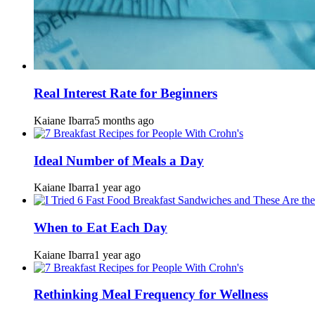
Real Interest Rate for Beginners
Kaiane Ibarra
5 months ago
Ideal Number of Meals a Day
Kaiane Ibarra
1 year ago
When to Eat Each Day
Kaiane Ibarra
1 year ago
Rethinking Meal Frequency for Wellness