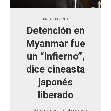
UNCATEGORIZED
Detención en
Myanmar fue
un “infierno”,
dice cineasta
japonés
liberado
Kaiane Ibarra
4 years ago