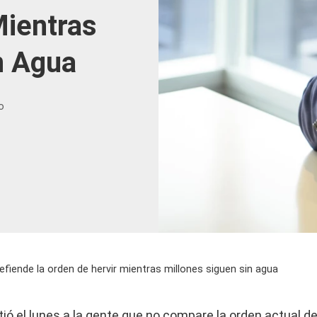
Mientras
n Agua
o
efiende la orden de hervir mientras millones siguen sin agua
rtió el lunes a la gente que no compare la orden actual d