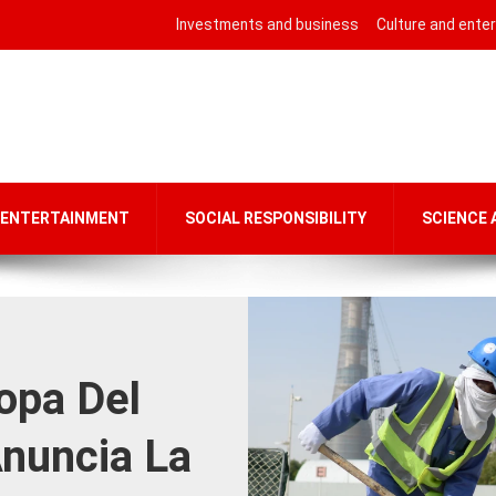
Investments and business
Culture and ente
 ENTERTAINMENT
SOCIAL RESPONSIBILITY
SCIENCE
opa Del
nuncia La