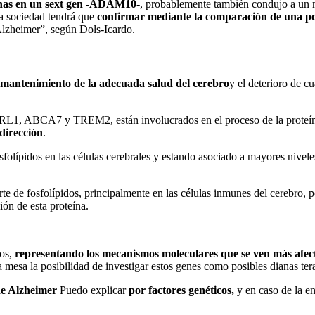
nas en un sext gen -ADAM10
-, probablemente también condujo a un m
la sociedad tendrá que
confirmar mediante la comparación de una p
lzheimer”, según Dols-Icardo.
mantenimiento de la adecuada salud del cerebro
y el deterioro de c
ORL1, ABCA7 y TREM2, están involucrados en el proceso de la proteína
dirección
.
sfolípidos en las células cerebrales y estando asociado a mayores nivel
rte de fosfolípidos, principalmente en las células inmunes del cerebro,
ión de esta proteína.
tos,
representando los mecanismos moleculares que se ven más afect
 mesa la posibilidad de investigar estos genes como posibles dianas ter
e Alzheimer
Puedo explicar
por factores genéticos,
y en caso de la en