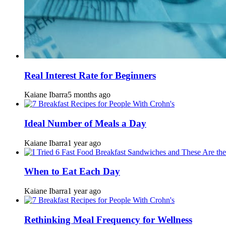
Real Interest Rate for Beginners
Kaiane Ibarra
5 months ago
Ideal Number of Meals a Day
Kaiane Ibarra
1 year ago
When to Eat Each Day
Kaiane Ibarra
1 year ago
Rethinking Meal Frequency for Wellness