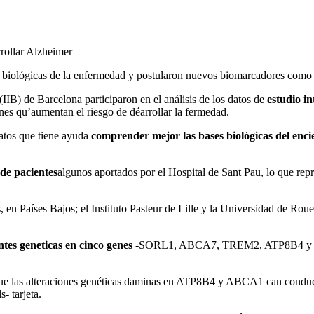
rollar Alzheimer
 biológicas de la enfermedad y postularon nuevos biomarcadores como p
(IIB) de Barcelona participaron en el análisis de los datos de
estudio i
es qu’aumentan el riesgo de déarrollar la fermedad.
datos que tiene ayuda
comprender mejor las bases biológicas del enci
de pacientes
algunos aportados por el Hospital de Sant Pau, lo que repr
 en Países Bajos; el Instituto Pasteur de Lille y la Universidad de Ro
ntes geneticas en cinco genes
-SORL1, ABCA7, TREM2, ATP8B4 y A
 de que las alteraciones genéticas daminas en ATP8B4 y ABCA1 can condu
- tarjeta.