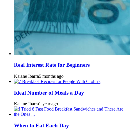
Real Interest Rate for Beginners
Kaiane Ibarra
5 months ago
Ideal Number of Meals a Day
Kaiane Ibarra
1 year ago
When to Eat Each Day