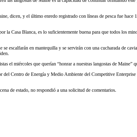
ren las langostas de Maine es la capacidad de continuar brindando este p
ine, dicen, y el último enredo registrado con líneas de pesca fue hace
 por la Casa Blanca, es lo suficientemente buena para que todos los mi
e se escalfarán en mantequilla y se servirán con una cucharada de cav
iden.
distas el miércoles que querían “honrar a nuestras langostas de Maine” q
or del Centro de Energía y Medio Ambiente del Competitive Enterprise I
 cena de estado, no respondió a una solicitud de comentarios.