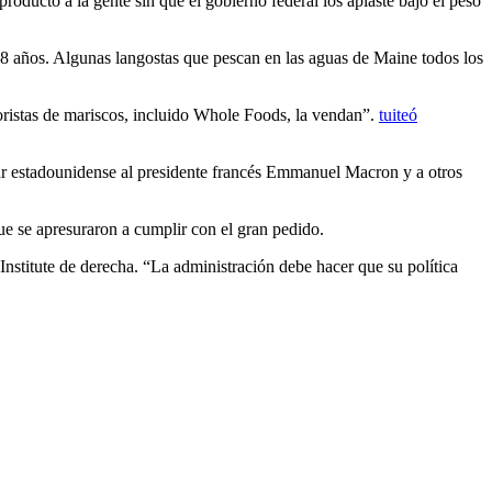
roducto a la gente sin que el gobierno federal los aplaste bajo el peso
 18 años. Algunas langostas que pescan en las aguas de Maine todos los
noristas de mariscos, incluido Whole Foods, la vendan”.
tuiteó
iar estadounidense al presidente francés Emmanuel Macron y a otros
ue se apresuraron a cumplir con el gran pedido.
nstitute de derecha. “La administración debe hacer que su política