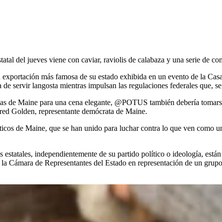
del jueves viene con caviar, raviolis de calabaza y una serie de con
 exportación más famosa de su estado exhibida en un evento de la Casa 
 de servir langosta mientras impulsan las regulaciones federales que, se
stas de Maine para una cena elegante, @POTUS también debería tomarse 
red Golden, representante demócrata de Maine.
íticos de Maine, que se han unido para luchar contra lo que ven como u
res estatales, independientemente de su partido político o ideología, e
a Cámara de Representantes del Estado en representación de un grupo 