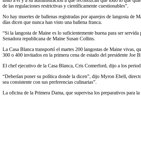
insto a él y a su administración a que reconozcan que todo lo que quie
de las regulaciones restrictivas y científicamente cuestionables”.
No hay muertes de ballenas registradas por aparejos de langosta de Ma
días dicen que nunca han visto una ballena franca.
“Si la langosta de Maine es lo suficientemente buena para ser servida
Senadora republicana de Maine Susan Collins.
La Casa Blanca transportó el martes 200 langostas de Maine vivas, qu
300 o 400 invitados en la primera cena de estado del presidente Joe B
El chef ejecutivo de la Casa Blanca, Cris Comerford, dijo a los perio
“Deberían poner su política donde la dicen”, dijo Myron Ebell, direct
sea consistente con sus preferencias culinarias”.
La oficina de la Primera Dama, que supervisa los preparativos para la