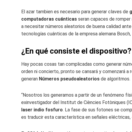
El azar tambien es necesario para generar claves de
g
computadoras cuánticas
seran capaces de romper m
a necesitar números aleatorios de buena calidad an
tecnologías cuánticas de la empresa alemana Bosch, 
¿En qué consiste el dispositivo?
Hay pocas cosas tan complicadas como generar númer
orden ni concierto, pronto se cansará y comenzará a 
generan
Números pseudoaleatorios
de algoritmos.
“Nosotros los generamos a partir de un fenómeno físic
exinvestigador del Institut de Ciències Fotòniques (I
laser indio fosfuro
. La fase de sus fotones se comp
es traducir esta característica en señales eléctricas