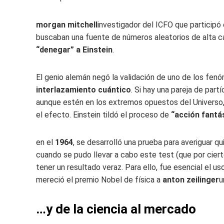
morgan mitchell
investigador del ICFO que participó
buscaban una fuente de números aleatorios de alta c
“denegar” a Einstein
.
El genio alemán negó la validación de uno de los fenó
interlazamiento cuántico
. Si hay una pareja de part
aunque estén en los extremos opuestos del Universo,
el efecto. Einstein tildó el proceso de
“acción fantás
en el
1964
, se desarrolló una prueba para averiguar qu
cuando se pudo llevar a cabo este test (que por cierto
tener un resultado veraz. Para ello, fue esencial el us
mereció el premio Nobel de física a
anton zeilinger
u
…y de la ciencia al mercado