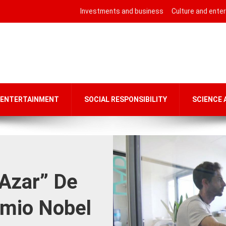
Investments and business
Culture and ente
 ENTERTAINMENT
SOCIAL RESPONSIBILITY
SCIENCE
 Azar” De
remio Nobel