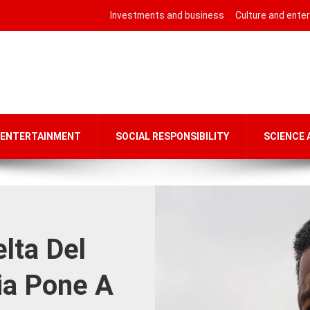
Investments and business
Culture and ente
 ENTERTAINMENT
SOCIAL RESPONSIBILITY
SCIENCE
lta Del
ia Pone A