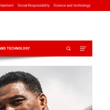
rtainment
Social Responsibility
Science and technology
 AND TECHNOLOGY