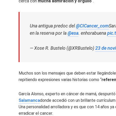
cerca con
mucha admiracion y orgullo
“.
Una antigua predoc del
@CICancer_com
Sar
en la reserva por la
@esa
. enhorabuena
pic
— Xose R. Bustelo (@XRBustelo)
23 de nov
Muchos son los mensajes que deben estar llegándole 
repitiendo expresiones varias historias como “
refere
García Alonso, experto en cáncer de mamá, despuntó
Salamanca
donde accedió con un brillante currículu
Una personalidad arrolladora y es que con 14 años ya d
erradicar el cancer.