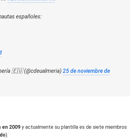
onautas españoles:
l
mería 🇪🇺 (@cdeualmeria)
25 de noviembre de
 en 2009
y actualmente su plantilla es de siete miembros
ido
).