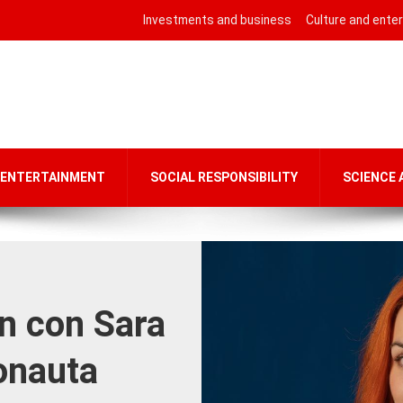
Investments and business
Culture and ente
 ENTERTAINMENT
SOCIAL RESPONSIBILITY
SCIENCE
n con Sara
ronauta