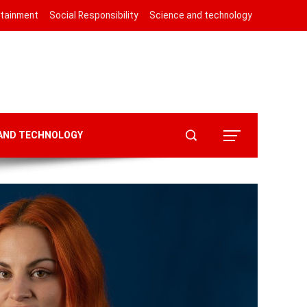
rtainment
Social Responsibility
Science and technology
 AND TECHNOLOGY