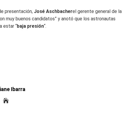
de presentación,
José Aschbacher
el gerente general de la
, con muy buenos candidatos” y anotó que los astronautas
 estar “
baja presión
“.
iane Ibarra