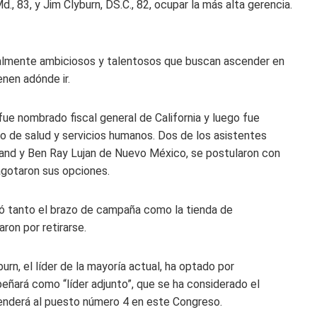
d., 83, y Jim Clyburn, DS.C., 82, ocupar la más alta gerencia.
ualmente ambiciosos y talentosos que buscan ascender en
enen adónde ir.
ue nombrado fiscal general de California y luego fue
o de salud y servicios humanos. Dos de los asistentes
yland y Ben Ray Lujan de Nuevo México, se postularon con
agotaron sus opciones.
igió tanto el brazo de campaña como la tienda de
on por retirarse.
rn, el líder de la mayoría actual, ha optado por
ñará como “líder adjunto”, que se ha considerado el
cenderá al puesto número 4 en este Congreso.