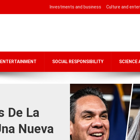
Investments and business
Culture and ente
 ENTERTAINMENT
SOCIAL RESPONSIBILITY
SCIENCE
s De La
Una Nueva