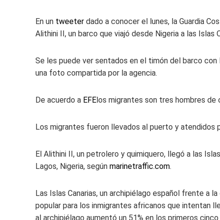
En un
tweeter
dado a conocer el lunes, la Guardia Cos
Alithini II, un barco que viajó desde Nigeria a las Islas 
Se les puede ver sentados en el timón del barco con 
una foto compartida por la agencia.
De acuerdo a
EFE
los migrantes son tres hombres de o
Los migrantes fueron llevados al puerto y atendidos po
El Alithini II, un petrolero y quimiquero, llegó a las I
Lagos, Nigeria, según
marinetraffic.com
.
Las Islas Canarias, un archipiélago español frente a l
popular para los inmigrantes africanos que intentan l
al archipiélago aumentó un 51% en los primeros cinc