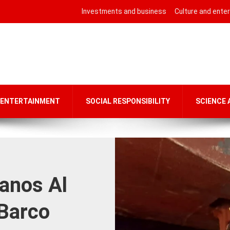
Investments and business
Culture and ente
 ENTERTAINMENT
SOCIAL RESPONSIBILITY
SCIENCE
anos Al
Barco