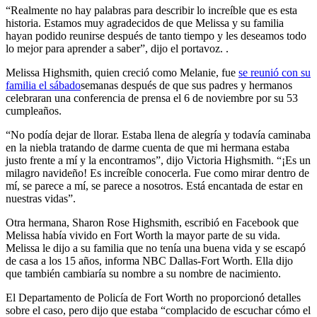
“Realmente no hay palabras para describir lo increíble que es esta
historia. Estamos muy agradecidos de que Melissa y su familia
hayan podido reunirse después de tanto tiempo y les deseamos todo
lo mejor para aprender a saber”, dijo el portavoz. .
Melissa Highsmith, quien creció como Melanie, fue
se reunió con su
familia el sábado
semanas después de que sus padres y hermanos
celebraran una conferencia de prensa el 6 de noviembre por su 53
cumpleaños.
“No podía dejar de llorar. Estaba llena de alegría y todavía caminaba
en la niebla tratando de darme cuenta de que mi hermana estaba
justo frente a mí y la encontramos”, dijo Victoria Highsmith. “¡Es un
milagro navideño! Es increíble conocerla. Fue como mirar dentro de
mí, se parece a mí, se parece a nosotros. Está encantada de estar en
nuestras vidas”.
Otra hermana, Sharon Rose Highsmith, escribió en Facebook que
Melissa había vivido en Fort Worth la mayor parte de su vida.
Melissa le dijo a su familia que no tenía una buena vida y se escapó
de casa a los 15 años, informa NBC Dallas-Fort Worth. Ella dijo
que también cambiaría su nombre a su nombre de nacimiento.
El Departamento de Policía de Fort Worth no proporcionó detalles
sobre el caso, pero dijo que estaba “complacido de escuchar cómo el