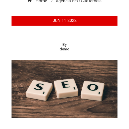
Home
Agencia SEO Guatemala
JUN
11
2022
By
demo